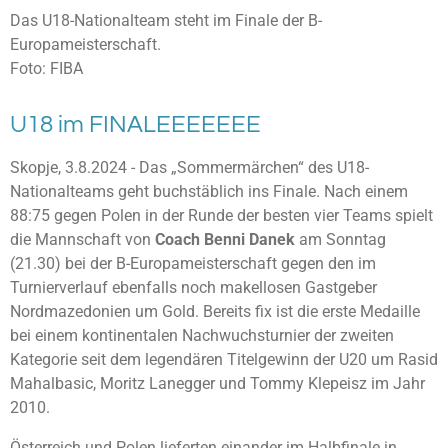
Das U18-Nationalteam steht im Finale der B-
Europameisterschaft.
Foto: FIBA
U18 im FINALEEEEEEE
Skopje, 3.8.2024 - Das „Sommermärchen“ des U18-
Nationalteams geht buchstäblich ins Finale. Nach einem
88:75 gegen Polen in der Runde der besten vier Teams spielt
die Mannschaft von
Coach Benni
Danek
am Sonntag
(21.30) bei der B-Europameisterschaft gegen den im
Turnierverlauf ebenfalls noch makellosen Gastgeber
Nordmazedonien um Gold. Bereits fix ist die erste Medaille
bei einem kontinentalen Nachwuchsturnier der zweiten
Kategorie seit dem legendären Titelgewinn der U20 um Rasid
Mahalbasic, Moritz Lanegger und Tommy Klepeisz im Jahr
2010.
Österreich und Polen lieferten einander im Halbfinale in