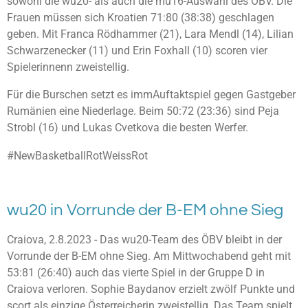
sowohl die wu20- als auch die mu16-Auswahl des ÖBV. Die
Frauen müssen sich Kroatien 71:80 (38:38) geschlagen
geben. Mit Franca Rödhammer (21), Lara Mendl (14), Lilian
Schwarzenecker (11) und Erin Foxhall (10) scoren vier
Spielerinnenn zweistellig.
Für die Burschen setzt es immAuftaktspiel gegen Gastgeber
Rumänien eine Niederlage. Beim 50:72 (23:36) sind Peja
Strobl (16) und Lukas Cvetkova die besten Werfer.
#NewBasketballRotWeissRot
wu20 in Vorrunde der B-EM ohne Sieg
Craiova, 2.8.2023 - Das wu20-Team des ÖBV bleibt in der
Vorrunde der B-EM ohne Sieg. Am Mittwochabend geht mit
53:81 (26:40) auch das vierte Spiel in der Gruppe D in
Craiova verloren. Sophie Baydanov erzielt zwölf Punkte und
scort als einzige Österreicherin zweistellig. Das Team spielt