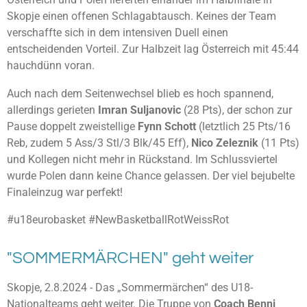
Skopje einen offenen Schlagabtausch. Keines der Team
verschaffte sich in dem intensiven Duell einen
entscheidenden Vorteil. Zur Halbzeit lag Österreich mit 45:44
hauchdünn voran.
Auch nach dem Seitenwechsel blieb es hoch spannend,
allerdings gerieten
Imran Suljanovic
(28 Pts), der schon zur
Pause doppelt zweistellige
Fynn Schott
(letztlich 25 Pts/16
Reb, zudem 5 Ass/3 Stl/3 Blk/45 Eff),
Nico Zeleznik
(11 Pts)
und Kollegen nicht mehr in Rückstand. Im Schlussviertel
wurde Polen dann keine Chance gelassen. Der viel bejubelte
Finaleinzug war perfekt!
#u18eurobasket #NewBasketballRotWeissRot
"SOMMERMÄRCHEN" geht weiter
Skopje, 2.8.2024 - Das „Sommermärchen“ des U18-
Nationalteams geht weiter. Die Truppe von
Coach
Benni