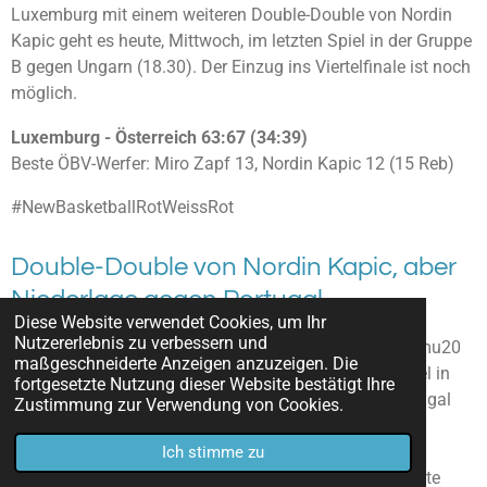
Luxemburg mit einem weiteren Double-Double von Nordin
Kapic geht es heute, Mittwoch, im letzten Spiel in der Gruppe
B gegen Ungarn (18.30). Der Einzug ins Viertelfinale ist noch
möglich.
Luxemburg - Österreich 63:67 (34:39)
Beste ÖBV-Werfer: Miro Zapf 13, Nordin Kapic 12 (15 Reb)
#NewBasketballRotWeissRot
Double-Double von Nordin Kapic, aber
Niederlage gegen Portugal
Diese Website verwendet Cookies, um Ihr
Nutzererlebnis zu verbessern und
Skopje, 9.7.2023 - Österreich hat am Sonntag bei der mu20
maßgeschneiderte Anzeigen anzuzeigen. Die
B-Europameisterschaft in Skopje auch das zweite Spiel in
fortgesetzte Nutzung dieser Website bestätigt Ihre
der Gruppe B verloren. Beim 62:80 (36:36) gegen Portugal
Zustimmung zur Verwendung von Cookies.
war Nordin Kapic mit 20 Punkten der beste Scorer. Er
verbuchte zudem elf Rebounds und somit ein Double-
Ich stimme zu
Double.
Miro Zapf steuerte zwölf Zähler bei und verteilte