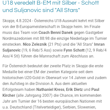
U18 veredelt B-EM mit Silber - Schott
und Suljanovic sind "All Stars"
Skopje, 4.8.2024 - Österreichs U18-Auswahl kehrt mit Silber
von der B-Europameisterschaft in Skopje heim. Im Finale
muss das Team von
Coach Benni
Danek
gegen Gastgeber
Nordmazedonien mit 88:98 die einzige Niederlage im Turnier
einstecken.
Nico
Zeleznik
(21 Pts) und die "All Stars"
Imran
Suljanovic
(19, 6 Reb/5 Ass) sowie
Fynn Schott
(12, 9 Reb/4
Ass/4 Stl) führen die Mannschaft zum Abschluss an.
Für Österreich bedeutet der zweite Platz in Skopje die erste
Medaille bei einer EM der zweiten Kategorie seit dem
historischen U20-Gold in Oberwart vor 14 Jahren und zudem
den Aufstieg in die Division A. Aus dem aktuellen
Erfolgsteam haben
Nathaniel
Kress
,
Erik Dietz
und
Paul
Kircher
(alle Jahrgang 2007) die Chance, im kommenden
Jahr am Turnier der 16 besten europäischen Nationen mit
u.a. Deutschland (Titelverteidiger), Serbien, Slowenien,