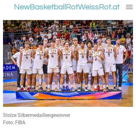
NewBasketballRotWeissRot.at
Zum
Hauptinhalt
springen
Stolze Silbermedaillengewinner
Foto: FIBA