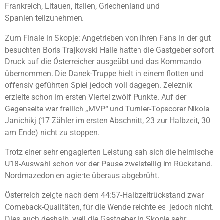
Frankreich, Litauen, Italien, Griechenland und
Spanien teilzunehmen.
Zum Finale in Skopje: Angetrieben von ihren Fans in der gut
besuchten Boris Trajkovski Halle hatten die Gastgeber sofort
Druck auf die Österreicher ausgeübt und das Kommando
übernommen. Die Danek-Truppe hielt in einem flotten und
offensiv geführten Spiel jedoch voll dagegen. Zeleznik
erzielte schon im ersten Viertel zwölf Punkte. Auf der
Gegenseite war freilich „MVP“ und Turnier-Topscorer Nikola
Janichikj (17 Zähler im ersten Abschnitt, 23 zur Halbzeit, 30
am Ende) nicht zu stoppen.
Trotz einer sehr engagierten Leistung sah sich die heimische
U18-Auswahl schon vor der Pause zweistellig im Rückstand.
Nordmazedonien agierte überaus abgebrüht.
Österreich zeigte nach dem 44:57-Halbzeitrückstand zwar
Comeback-Qualitäten, für die Wende reichte es jedoch nicht.
Dies auch deshalb, weil die Gastgeber in Skopje sehr