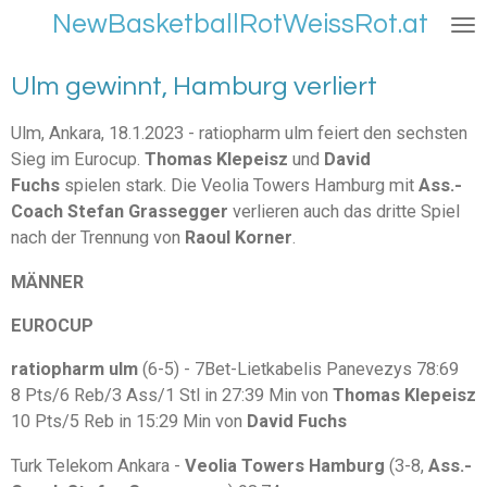
NewBasketballRotWeissRot.at
Zum
Hauptinhalt
springen
Ulm gewinnt, Hamburg verliert
Ulm, Ankara, 18.1.2023 - ratiopharm ulm feiert den sechsten
Sieg im Eurocup.
Thomas Klepeisz
und
David
Fuchs
spielen stark. Die Veolia Towers Hamburg mit
Ass.-
Coach Stefan Grassegger
verlieren auch das dritte Spiel
nach der Trennung von
Raoul Korner
.
MÄNNER
EUROCUP
ratiopharm ulm
(6-5) - 7Bet-Lietkabelis Panevezys 78:69
8 Pts/6 Reb/3 Ass/1 Stl in 27:39 Min von
Thomas Klepeisz
10 Pts/5 Reb in 15:29 Min von
David Fuchs
Turk Telekom Ankara -
Veolia Towers Hamburg
(3-8,
Ass.-